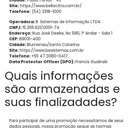
Cidade:
Passo Fundo - RS
Site:
https://www.bellacitta.com.br/
Telefone:
(54) 3318-1000
Operadora:
B. Sistemas de informação LTDA
CNPJ:
15.265.621/0001-74
Endereço:
Rua José Deeke, No 580, 1º Andar - Sala 1
CEP:
89031-400
Cidade:
Blumenau/Santa Catarina
Site:
https://www.besistemas.com.br
Telefone:
+55 47 3080-0417
Data Protector Officer (DPO):
Francis Guslinski
Quais informações
são armazenadas e
suas finalizadades?
Para participar de uma promoção necessitamos de seus
dados pessoais, nossa promoção segue as normas